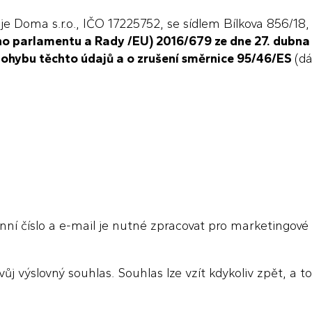
je Doma s.r.o., IČO 17225752, se sídlem Bílkova 856/18,
o parlamentu a Rady /EU) 2016/679 ze dne 27. dubna 2
pohybu těchto údajů a o zrušení směrnice 95/46/ES
(dá
onní číslo a e-mail je nutné zpracovat pro marketingov
j výslovný souhlas. Souhlas lze vzít kdykoliv zpět, a 