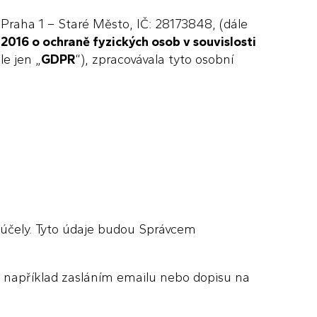
Standardy
 Praha 1 – Staré Město, IČ: 28173848, (dále
016 o ochraně fyzických osob v souvislosti
le jen „
GDPR
“), zpracovávala tyto osobní
Galerie
Novinky
Kontakt
é účely. Tyto údaje budou Správcem
to například zasláním emailu nebo dopisu na
KLIENTSKÝ PORTÁL