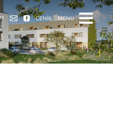
CENÍK
MENU
23
O projektu
Lokalita
Nabídka
Financování