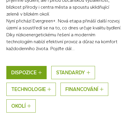
příjemné bydlení, ale i plnou občanskou vybavenost,
blízkost přírody i centra města a spoustu uklidňující
zeleně v blízkém okolí.
Nyní přichází Evergreen+. Nová etapa přináší další rozvoj
území a soustředí se na to, co dnes určuje kvalitu bydlení.
Díky nízkoenergetickému řešení a moderním
technologiím nabízí efektivní provoz a důraz na komfort
každodenního života. Pojďte dál…
DISPOZICE
STANDARDY
TECHNOLOGIE
FINANCOVÁNÍ
OKOLÍ