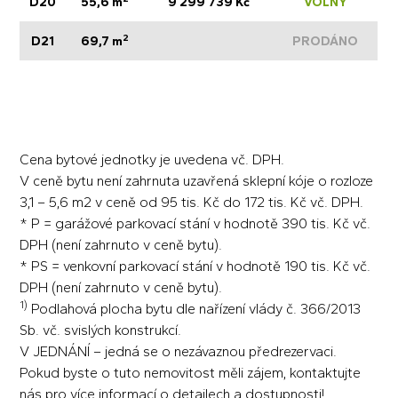
D20
55,6 m
9 299 739 Kč
VOLNÝ
2
D21
69,7 m
PRODÁNO
Cena bytové jednotky je uvedena vč. DPH.
V ceně bytu není zahrnuta uzavřená sklepní kóje o rozloze
3,1 – 5,6 m2 v ceně od 95 tis. Kč do 172 tis. Kč vč. DPH.
* P = garážové parkovací stání v hodnotě 390 tis. Kč vč.
DPH (není zahrnuto v ceně bytu).
* PS = venkovní parkovací stání v hodnotě 190 tis. Kč vč.
DPH (není zahrnuto v ceně bytu).
1)
Podlahová plocha bytu dle nařízení vlády č. 366/2013
Sb. vč. svislých konstrukcí.
V JEDNÁNÍ – jedná se o nezávaznou předrezervaci.
Pokud byste o tuto nemovitost měli zájem, kontaktujte
nás pro více informací o detailech a dostupnosti!