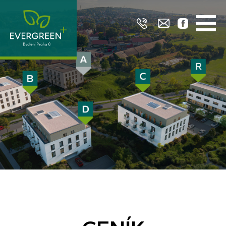
O projektu
Lokalita
Nabídka
Financování