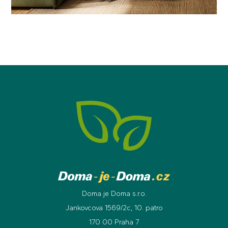
Doma je Doma s.r.o.
Jankovcova 1569/2c, 10. patro
170 00 Praha 7