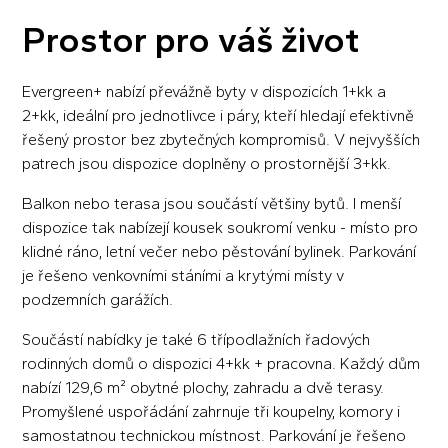
Prostor pro váš život
Evergreen+ nabízí převážně byty v dispozicích 1+kk a
2+kk, ideální pro jednotlivce i páry, kteří hledají efektivně
řešený prostor bez zbytečných kompromisů. V nejvyšších
patrech jsou dispozice doplněny o prostornější 3+kk.
Balkon nebo terasa jsou součástí většiny bytů. I menší
dispozice tak nabízejí kousek soukromí venku - místo pro
klidné ráno, letní večer nebo pěstování bylinek. Parkování
je řešeno venkovními stáními a krytými místy v
podzemních garážích.
Součástí nabídky je také 6 třípodlažních řadových
rodinných domů o dispozici 4+kk + pracovna. Každý dům
nabízí 129,6 m² obytné plochy, zahradu a dvě terasy.
Promyšlené uspořádání zahrnuje tři koupelny, komory i
samostatnou technickou místnost. Parkování je řešeno