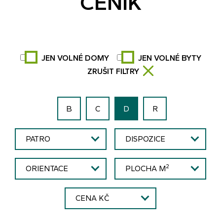
CENÍK
Standardy
Galerie
Novinky
JEN VOLNÉ DOMY
JEN VOLNÉ BYTY
ZRUŠIT FILTRY
Kontakt
B
C
D
R
PATRO
DISPOZICE
KLIENTSKÝ PORTÁL
2
ORIENTACE
PLOCHA M
CENA KČ