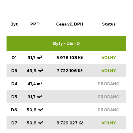
1)
Byt
PP
Cena vč. DPH
Status
Byty - Dům D
2
D1
31,7 m
5 976 108 Kč
VOLNÝ
2
D3
49,9 m
7 722 106 Kč
VOLNÝ
2
D4
47,4 m
PRODÁNO
2
D5
31,7 m
PRODÁNO
2
D6
50,8 m
PRODÁNO
2
D7
50,8 m
8 729 027 Kč
VOLNÝ