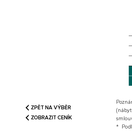
POPTAT
BYT
DETAIL
BYTU (PDF)
STANDARDY
(PDF)
Poznám
ZPĚT NA VÝBĚR
(nábyt
ZOBRAZIT CENÍK
smlouv
* Podl