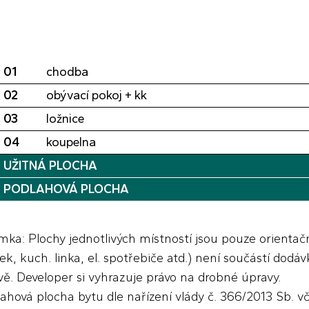
01
chodba
02
obývací pokoj + kk
03
ložnice
04
koupelna
UŽITNÁ PLOCHA
PODLAHOVÁ PLOCHA
ka: Plochy jednotlivých místností jsou pouze orientačn
ek, kuch. linka, el. spotřebiče atd.) není součástí dod
ě. Developer si vyhrazuje právo na drobné úpravy.
ahová plocha bytu dle nařízení vlády č. 366/2013 Sb. vč. 