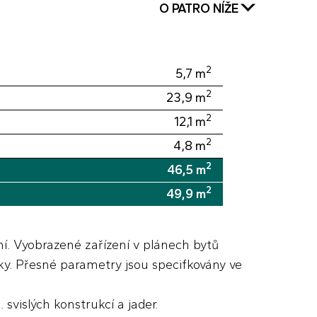
O PATRO NÍŽE
2
5,7
m
2
23,9
m
2
12,1
m
2
4,8
m
2
46,5
m
2
49,9
m
í. Vyobrazené zařízení v plánech bytů
ávky. Přesné parametry jsou specifkovány ve
svislých konstrukcí a jader.