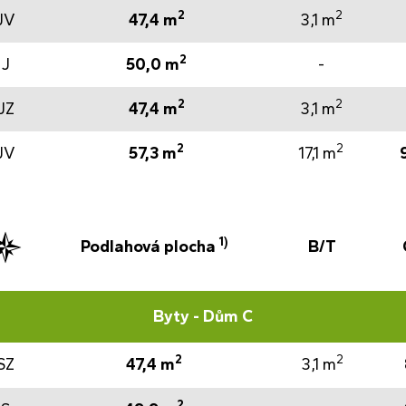
2
2
JV
47,4 m
3,1 m
2
J
50,0 m
-
2
2
JZ
47,4 m
3,1 m
2
2
JV
57,3 m
17,1 m
1)
Podlahová plocha
B/T
Byty - Dům C
2
2
SZ
47,4 m
3,1 m
2