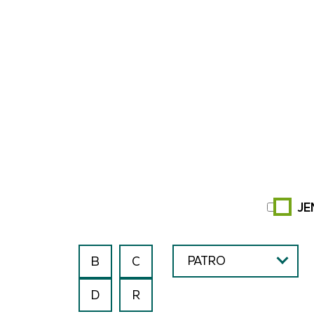
JE
B
C
PATRO
D
R