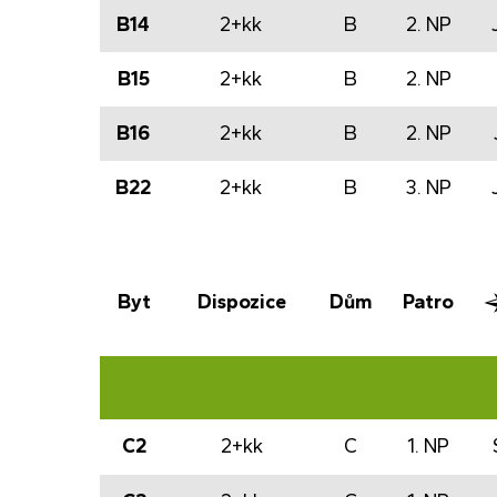
B14
2+kk
B
2. NP
B15
2+kk
B
2. NP
B16
2+kk
B
2. NP
B22
2+kk
B
3. NP
Byt
Dispozice
Dům
Patro
C2
2+kk
C
1. NP