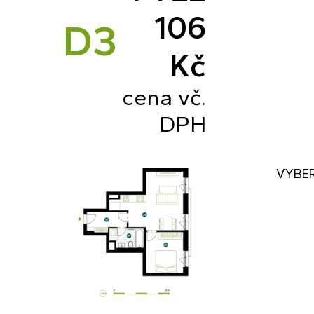
106
D3
Kč
cena vč.
DPH
VYBER