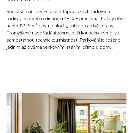
Součástí nabídky je také 6 třípodlažních řadových
rodinných domů o dispozici 4+kk + pracovna. Každý dům
nabízí 129,6 m² obytné plochy, zahradu a dvě terasy.
Promyšlené uspořádání zahrnuje tři koupelny, komory i
samostatnou technickou místnost. Parkování je řešeno
jedním až dvěma venkovními stáními přímo u domu.
CENÍK