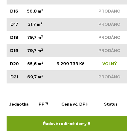
2
D16
50,8 m
PRODÁNO
2
D17
31,7 m
PRODÁNO
2
D18
79,7 m
PRODÁNO
2
D19
79,7 m
PRODÁNO
2
D20
55,6 m
9 299 739 Kč
VOLNÝ
2
D21
69,7 m
PRODÁNO
1)
Jednotka
PP
Cena vč. DPH
Status
Řadové rodinné domy R