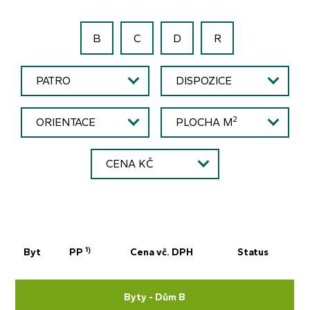
B
C
D
R
PATRO
DISPOZICE
2
ORIENTACE
PLOCHA M
CENA KČ
1)
Byt
PP
Cena vč. DPH
Status
Byty - Dům B