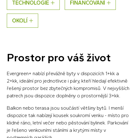
TECHNOLOGIE
FINANCOVÁNÍ
OKOLÍ
Prostor pro váš život
Evergreen+ nabízí převážně byty v dispozicích 1+kk a
2+kk, ideální pro jednotlivce i páry, kteří hledají efektivně
řešený prostor bez zbytečných kompromisů. V nejvyšších
patrech jsou dispozice doplněny o prostornější 3+kk.
Balkon nebo terasa jsou součástí většiny bytů. I menší
dispozice tak nabízejí kousek soukromí venku - místo pro
klidné ráno, letní večer nebo pěstování bylinek. Parkování
je řešeno venkovními stáními a krytými místy v
podzemních garážích.