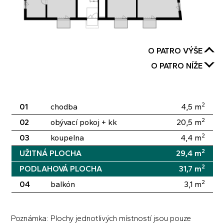
O PATRO VÝŠE
O PATRO NÍŽE
2
01
chodba
4,5
m
2
02
obývací pokoj + kk
20,5
m
2
03
koupelna
4,4
m
2
UŽITNÁ PLOCHA
29,4
m
2
PODLAHOVÁ PLOCHA
31,7
m
2
04
balkón
3,1
m
Poznámka: Plochy jednotlivých místností jsou pouze