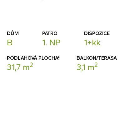
DŮM
PATRO
DISPOZICE
B
1. NP
1+kk
PODLAHOVÁ PLOCHA*
BALKON/TERASA
2
2
31,7 m
3,1 m
POPTAT BYT
DETAIL BYTU (PDF)