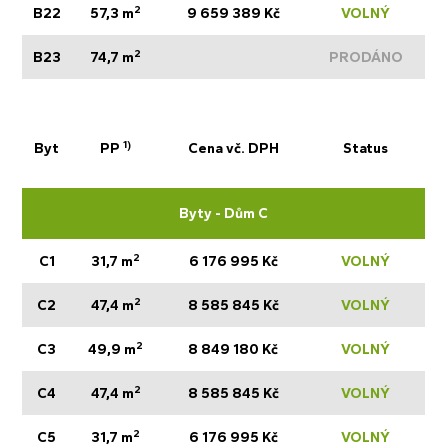
2
B22
57,3 m
9 659 389 Kč
VOLNÝ
2
B23
74,7 m
PRODÁNO
1)
Byt
PP
Cena vč. DPH
Status
Byty - Dům C
2
C1
31,7 m
6 176 995 Kč
VOLNÝ
2
C2
47,4 m
8 585 845 Kč
VOLNÝ
2
C3
49,9 m
8 849 180 Kč
VOLNÝ
2
C4
47,4 m
8 585 845 Kč
VOLNÝ
2
C5
31,7 m
6 176 995 Kč
VOLNÝ