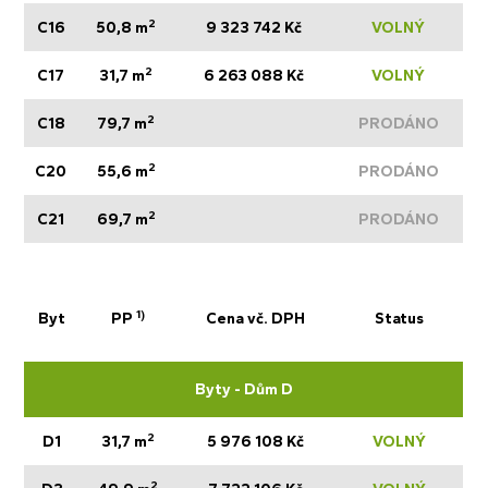
2
C16
50,8 m
9 323 742 Kč
VOLNÝ
2
C17
31,7 m
6 263 088 Kč
VOLNÝ
2
C18
79,7 m
PRODÁNO
2
C20
55,6 m
PRODÁNO
2
C21
69,7 m
PRODÁNO
1)
Byt
PP
Cena vč. DPH
Status
Byty - Dům D
2
D1
31,7 m
5 976 108 Kč
VOLNÝ
2