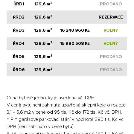
2
ŘRD1
129,6 m
PRODÁNO
2
ŘRD2
129,6 m
REZERVACE
2
ŘRD3
129,6 m
16 240 960 Kč
VOLNÝ
2
ŘRD4
129,6 m
15 990 508 Kč
VOLNÝ
2
ŘRD5
129,6 m
PRODÁNO
2
ŘRD6
129,6 m
PRODÁNO
Cena bytové jednotky je uvedena vč. DPH.
V ceně bytu není zahrnuta uzavřená sklepní kóje o rozloze
3,1 – 5,6 m2 v ceně od 95 tis. Kč do 172 tis. Kč vč. DPH.
* P = garážové parkovací stání v hodnotě 390 tis. Kč vč.
DPH (není zahrnuto v ceně bytu).
* PS = venkovní parkovací stání v hodnotě 190 tis. Kč vč.