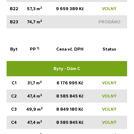
2
B22
57,3 m
9 659 389 Kč
VOLNÝ
2
B23
74,7 m
PRODÁNO
1)
Byt
PP
Cena vč. DPH
Status
Byty - Dům C
2
C1
31,7 m
6 176 995 Kč
VOLNÝ
2
C2
47,4 m
8 585 845 Kč
VOLNÝ
2
C3
49,9 m
8 849 180 Kč
VOLNÝ
2
C4
47,4 m
8 585 845 Kč
VOLNÝ