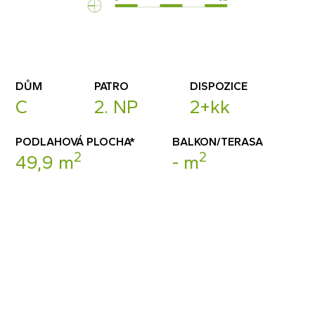
DŮM
PATRO
DISPOZICE
C
2. NP
2+kk
PODLAHOVÁ PLOCHA*
BALKON/TERASA
2
2
49,9 m
- m
POPTAT BYT
DETAIL BYTU (PDF)