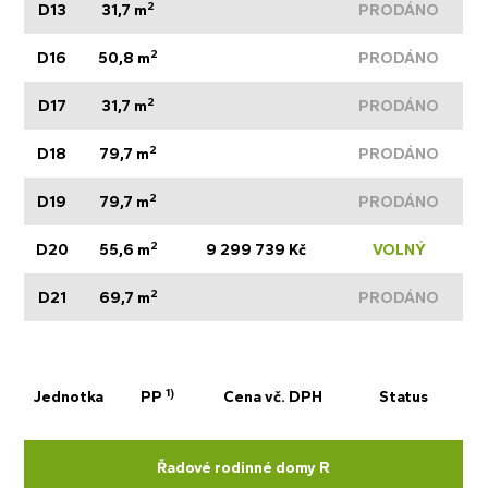
2
D13
31,7 m
PRODÁNO
2
D16
50,8 m
PRODÁNO
2
D17
31,7 m
PRODÁNO
2
D18
79,7 m
PRODÁNO
2
D19
79,7 m
PRODÁNO
2
D20
55,6 m
9 299 739 Kč
VOLNÝ
2
D21
69,7 m
PRODÁNO
1)
Jednotka
PP
Cena vč. DPH
Status
Řadové rodinné domy R