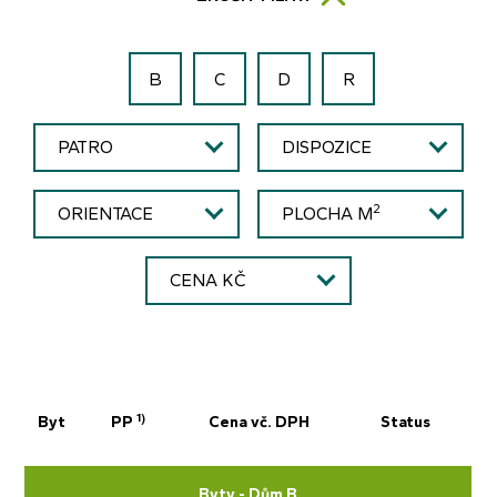
B
C
D
R
PATRO
DISPOZICE
2
ORIENTACE
PLOCHA M
CENA KČ
1)
Byt
PP
Cena vč. DPH
Status
Byty - Dům B