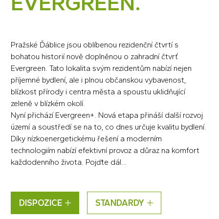
EVERGREEN.
Pražské Ďáblice jsou oblíbenou rezidenční čtvrtí s
bohatou historií nově doplněnou o zahradní čtvrť
Evergreen. Tato lokalita svým rezidentům nabízí nejen
příjemné bydlení, ale i plnou občanskou vybavenost,
blízkost přírody i centra města a spoustu uklidňující
zeleně v blízkém okolí.
Nyní přichází Evergreen+. Nová etapa přináší další rozvoj
území a soustředí se na to, co dnes určuje kvalitu bydlení.
Díky nízkoenergetickému řešení a moderním
technologiím nabízí efektivní provoz a důraz na komfort
každodenního života. Pojďte dál…
DISPOZICE
STANDARDY