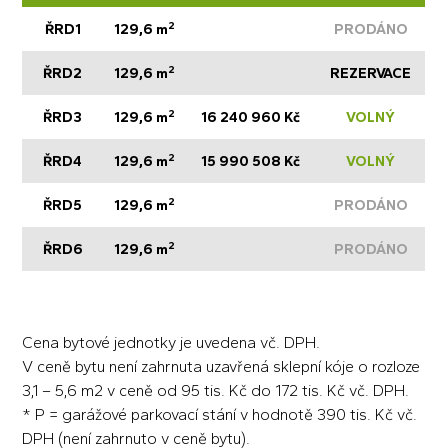
2
ŘRD1
129,6 m
PRODÁNO
2
ŘRD2
129,6 m
REZERVACE
2
ŘRD3
129,6 m
16 240 960 Kč
VOLNÝ
2
ŘRD4
129,6 m
15 990 508 Kč
VOLNÝ
2
ŘRD5
129,6 m
PRODÁNO
2
ŘRD6
129,6 m
PRODÁNO
Cena bytové jednotky je uvedena vč. DPH.
V ceně bytu není zahrnuta uzavřená sklepní kóje o rozloze
3,1 – 5,6 m2 v ceně od 95 tis. Kč do 172 tis. Kč vč. DPH.
* P = garážové parkovací stání v hodnotě 390 tis. Kč vč.
DPH (není zahrnuto v ceně bytu).