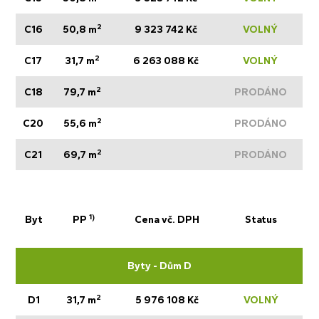
2
C16
50,8 m
9 323 742 Kč
VOLNÝ
2
C17
31,7 m
6 263 088 Kč
VOLNÝ
2
C18
79,7 m
PRODÁNO
2
C20
55,6 m
PRODÁNO
2
C21
69,7 m
PRODÁNO
1)
Byt
PP
Cena vč. DPH
Status
Byty - Dům D
2
D1
31,7 m
5 976 108 Kč
VOLNÝ