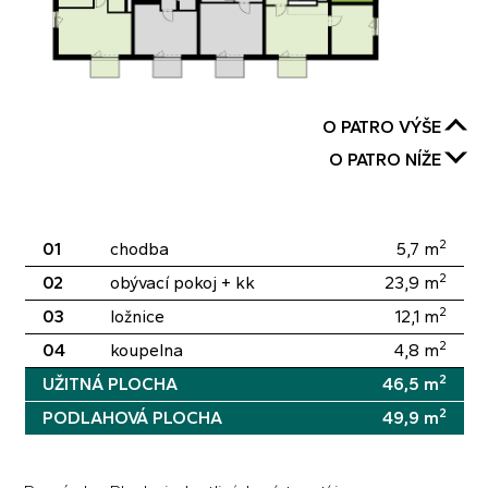
O PATRO VÝŠE
O PATRO NÍŽE
2
01
chodba
5,7
m
2
02
obývací pokoj + kk
23,9
m
2
03
ložnice
12,1
m
2
04
koupelna
4,8
m
2
UŽITNÁ PLOCHA
46,5
m
2
PODLAHOVÁ PLOCHA
49,9
m