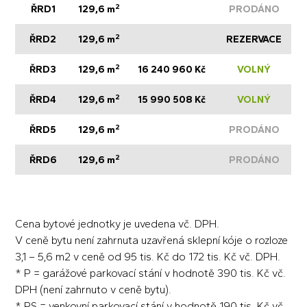
2
ŘRD1
129,6 m
PRODÁNO
2
ŘRD2
129,6 m
REZERVACE
2
ŘRD3
129,6 m
16 240 960 Kč
VOLNÝ
2
ŘRD4
129,6 m
15 990 508 Kč
VOLNÝ
2
ŘRD5
129,6 m
PRODÁNO
2
ŘRD6
129,6 m
PRODÁNO
Cena bytové jednotky je uvedena vč. DPH.
V ceně bytu není zahrnuta uzavřená sklepní kóje o rozloze
3,1 – 5,6 m2 v ceně od 95 tis. Kč do 172 tis. Kč vč. DPH.
* P = garážové parkovací stání v hodnotě 390 tis. Kč vč.
DPH (není zahrnuto v ceně bytu).
* PS = venkovní parkovací stání v hodnotě 190 tis. Kč vč.