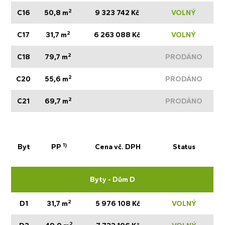
2
C16
50,8 m
9 323 742 Kč
VOLNÝ
2
C17
31,7 m
6 263 088 Kč
VOLNÝ
2
C18
79,7 m
PRODÁNO
2
C20
55,6 m
PRODÁNO
2
C21
69,7 m
PRODÁNO
1)
Byt
PP
Cena vč. DPH
Status
Byty - Dům D
2
D1
31,7 m
5 976 108 Kč
VOLNÝ
2