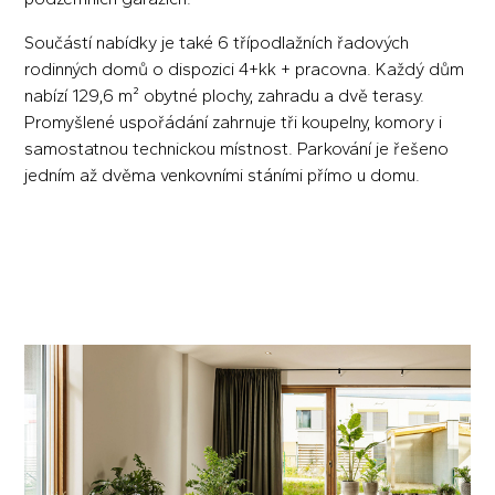
Součástí nabídky je také 6 třípodlažních řadových
rodinných domů o dispozici 4+kk + pracovna. Každý dům
nabízí 129,6 m² obytné plochy, zahradu a dvě terasy.
Promyšlené uspořádání zahrnuje tři koupelny, komory i
samostatnou technickou místnost. Parkování je řešeno
jedním až dvěma venkovními stáními přímo u domu.
CENÍK