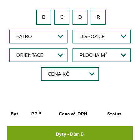
B
C
D
R
PATRO
DISPOZICE
2
ORIENTACE
PLOCHA M
CENA KČ
1)
Byt
PP
Cena vč. DPH
Status
Byty - Dům B