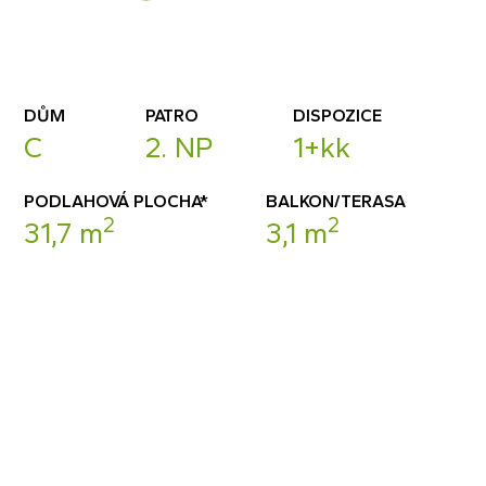
DŮM
PATRO
DISPOZICE
C
2. NP
1+kk
PODLAHOVÁ PLOCHA*
BALKON/TERASA
2
2
31,7 m
3,1 m
POPTAT BYT
DETAIL BYTU (PDF)