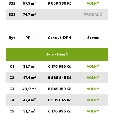
2
B22
57,3 m
9 659 389 Kč
VOLNÝ
2
B23
74,7 m
PRODÁNO
1)
Byt
PP
Cena vč. DPH
Status
Byty - Dům C
2
C1
31,7 m
6 176 995 Kč
VOLNÝ
2
C2
47,4 m
8 585 845 Kč
VOLNÝ
2
C3
49,9 m
8 849 180 Kč
VOLNÝ
2
C4
47,4 m
8 585 845 Kč
VOLNÝ
2
C5
31,7 m
6 176 995 Kč
VOLNÝ