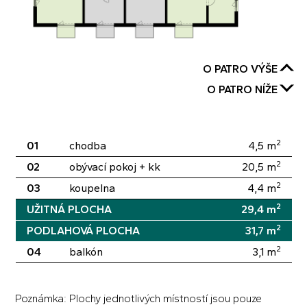
O PATRO VÝŠE
O PATRO NÍŽE
2
01
chodba
4,5
m
2
02
obývací pokoj + kk
20,5
m
2
03
koupelna
4,4
m
2
UŽITNÁ PLOCHA
29,4
m
2
PODLAHOVÁ PLOCHA
31,7
m
2
04
balkón
3,1
m
Poznámka: Plochy jednotlivých místností jsou pouze