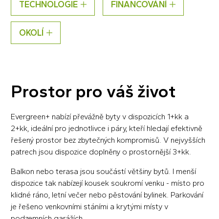
TECHNOLOGIE
FINANCOVÁNÍ
OKOLÍ
Prostor pro váš život
Evergreen+ nabízí převážně byty v dispozicích 1+kk a
2+kk, ideální pro jednotlivce i páry, kteří hledají efektivně
řešený prostor bez zbytečných kompromisů. V nejvyšších
patrech jsou dispozice doplněny o prostornější 3+kk.
Balkon nebo terasa jsou součástí většiny bytů. I menší
dispozice tak nabízejí kousek soukromí venku - místo pro
klidné ráno, letní večer nebo pěstování bylinek. Parkování
je řešeno venkovními stáními a krytými místy v
podzemních garážích.