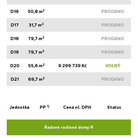
2
D16
50,8 m
PRODÁNO
2
D17
31,7 m
PRODÁNO
2
D18
79,7 m
PRODÁNO
2
D19
79,7 m
PRODÁNO
2
D20
55,6 m
9 299 739 Kč
VOLNÝ
2
D21
69,7 m
PRODÁNO
1)
Jednotka
PP
Cena vč. DPH
Status
Řadové rodinné domy R